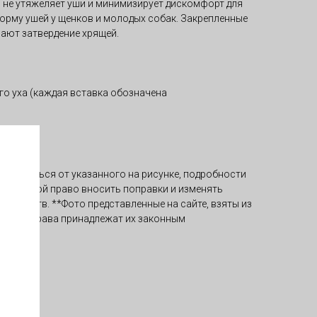
 не утяжеляет уши и минимизирует дискомфорт для
орму ушей у щенков и молодых собак. Закрепленные
чают затвердение хрящей.
о уха (каждая вставка обозначена
отличаться от указанного на рисунке, подробности
т за собой право вносить поправки и изменять
х свойств. **Фото представленные на сайте, взяты из
ления. Права принадлежат их законным