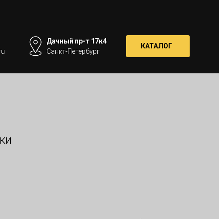
Дачный пр-т 17к4
КАТАЛОГ
ru
Санкт-Петербург
аки