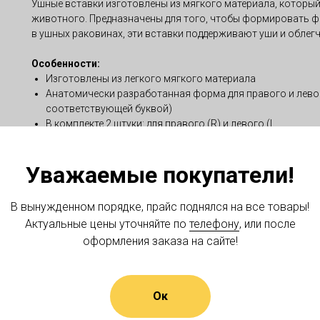
Ушные вставки изготовлены из мягкого материала, который
животного. Предназначены для того, чтобы формировать ф
в ушных раковинах, эти вставки поддерживают уши и облег
Особенности:
Изготовлены из легкого мягкого материала
Анатомически разработанная форма для правого и левог
соответствующей буквой)
В комплекте 2 штуки: для правого (R) и левого (L
Страна производитель - Германия.
Уважаемые покупатели!
*Внешний вид и комплектация товара может незначительно 
уточняйте у операторов магазина. Производитель сохраняе
В вынужденном порядке, прайс поднялся на все товары!
характеристики изделия, не ухудшающие его потребительски
открытых источников и предназначено только для ознаком
Актуальные цены уточняйте по
телефону
, или после
правообладателям.
оформления заказа на сайте!
Ок