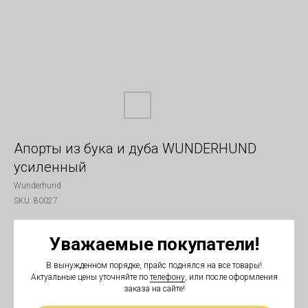
Апорты из бука и дуба WUNDERHUND
усиленный
Wunderhund
SKU:
80027
1 600
₽
Уважаемые покупатели!
Вес
В вынужденном порядке, прайс поднялся на все товары!
650 г
Актуальные цены уточняйте по
телефону
, или после оформления
заказа на сайте!
Материал дерева