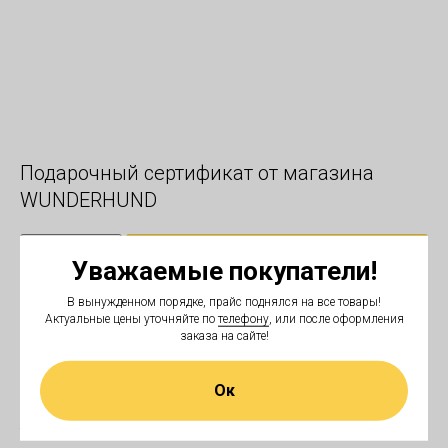
Подарочный сертификат от магазина
WUNDERHUND
В корзину
Уважаемые покупатели!
В вынужденном порядке, прайс поднялся на все товары!
Актуальные цены уточняйте по
телефону
, или после оформления
Подарочный сертификат от магазина WUNDERHUND идеальный выбор
заказа на сайте!
на любой праздник, по поводу и без. Радуйте родных, удивляйте друзей,
поздравляйте коллег!
Ок
Заказать подарочный сертификат на любую сумму Вы можете , написав
нам в личные сообщения группы вк, whatsapp, или звоните по номеру
телефона: +7 (921) 772-03-60