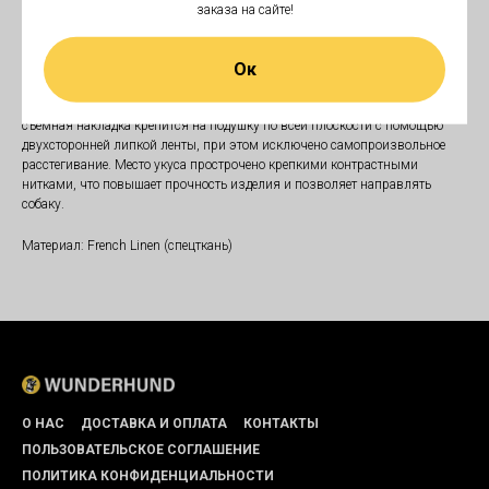
заказа на сайте!
В корзину
Ок
Дополнительная сменная съемная накладка «Stay clean» эффективно
защищает подушку и значительно продлевает срок ее службы. Сменная
съемная накладка крепится на подушку по всей плоскости с помощью
двухсторонней липкой ленты, при этом исключено самопроизвольное
расстегивание. Место укуса прострочено крепкими контрастными
нитками, что повышает прочность изделия и позволяет направлять
собаку.
Материал: French Linen (спецткань)
О НАС
ДОСТАВКА И ОПЛАТА
КОНТАКТЫ
ПОЛЬЗОВАТЕЛЬСКОЕ СОГЛАШЕНИЕ
ПОЛИТИКА КОНФИДЕНЦИАЛЬНОСТИ