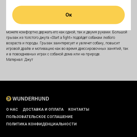
используем армированные нитки, которые применяются в обувной и
кожгалантерейной промышленности. В сравнении с обычными нитками,
Ок
армированные обладают высокими показателями прочности и
устойчивости к влажно-тепловым воздействиям, обеспечивают плотное
соединение сшиваемых элементов. Грызак имеет три удобные ручки - Вы
можете комфортно держать его как одной, так и двумя руками. Большой
грызак из толстого джута «Start a fight» подойдет собакам любого
возраста и породы. Грызак заинтересует и увлечет собаку, повысит
игровой драйв и мотивацию как во время дрессировочных занятий, так
и в повседневных играх с собакой дома или на природе.
Материал: Джут
О НАС
ДОСТАВКА И ОПЛАТА
КОНТАКТЫ
ПОЛЬЗОВАТЕЛЬСКОЕ СОГЛАШЕНИЕ
ПОЛИТИКА КОНФИДЕНЦИАЛЬНОСТИ