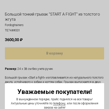
Большой тонкий грызак "START A FIGHT" из толстого
жгута
Fordogtrainers
TE74##001
3600,00
₽
В корзину
Размер:
24 х 38 см без учета ручек
Большой грызак «Start a fight» изготавливается из натурального толстого
джута, устойчивого к зубам и когтям собак. Грызак выпускается в двух
толщинах: тонкий (11 см) и толстый (14 см). Внутренний наполнитель -
Уважаемые покупатели!
специализированный синтетический материал с начесом, обладающий
высоким пружинящим свойством, благодаря чему изделие хорошо
В вынужденном порядке, прайс поднялся на все товары!
держит форму. Перед тем как сшить конструкцию модели, края джутовой
Актуальные цены уточняйте по
телефону
, или после оформления
ткани предварительно обмётываются, для того, чтобы грызак служил как
заказа на сайте!
можно дольше, выдерживал большие нагрузки и не распускался. Мы