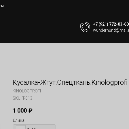
ТЫ
+7 (921) 772-03-60
wunderhund@mail.
Кусалка-Жгут.Спецткань.Kinologprofi
KINOLOGPROFI
SKU:
T-013
1 000
₽
Длина