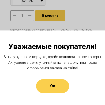
5×30см
В корзину
Изготовлена из спецткани, 5×30 см,5×20 см,10×60см
Материал: Cпецткань
Уважаемые покупатели!
В вынужденном порядке, прайс поднялся на все товары!
Актуальные цены уточняйте по
телефону
, или после
оформления заказа на сайте!
Ок
О НАС
ДОСТАВКА И ОПЛАТА
КОНТАКТЫ
ПОЛЬЗОВАТЕЛЬ