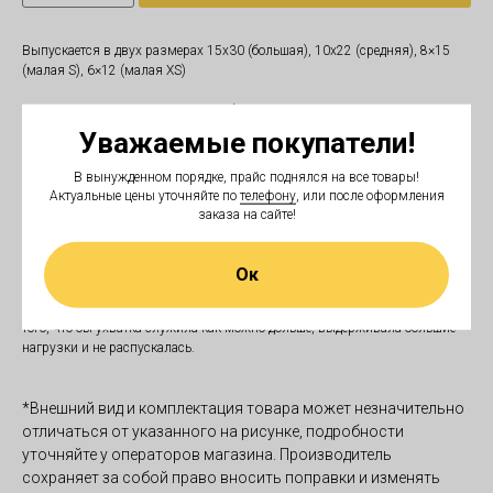
Выпускается в двух размерах 15x30 (большая), 10x22 (средняя), 8×15
(малая S), 6×12 (малая XS)
Ухватка заинтересует и увлечет собаку, повысит игровой драйв и
мотивацию во время дрессировочных занятий. Данную ухватку можно
Уважаемые покупатели!
использовать как апортировочный предмет, также она пригодится в
подготовке собак к работе с дрессировочным рукавом. При изготовлении
В вынужденном порядке, прайс поднялся на все товары!
рукава используется идентичная ткань, собака привыкает к материалу и
Актуальные цены уточняйте по
телефону
, или после оформления
потом легче идет на рукав. Отлично подходит для высыла в мондьоринге,
заказа на сайте!
IGP!
Изделие производится из высокопрочных и безопасных материалов,
Ок
устойчивых к зубам и когтям собак. Перед тем как сшить конструкцию
модели, края используемой ткани предварительно обметываются, для
того, что бы ухватка служила как можно дольше, выдерживала большие
нагрузки и не распускалась.
*Внешний вид и комплектация товара может незначительно
отличаться от указанного на рисунке, подробности
уточняйте у операторов магазина. Производитель
сохраняет за собой право вносить поправки и изменять