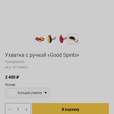
Ухватка с ручкой «Good Spirits»
Fordogtrainers
SKU:
TE73##001
2 400
₽
Размер
Большая ухватка
В корзину