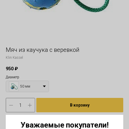
Мяч из каучука с веревкой
Klin Kassel
950
₽
Диаметр
50 мм
В корзину
Уважаемые покупатели!
Многие собаководы давно по достоинству оценили этот продукт немецкой
фирмы Klin Kassel.