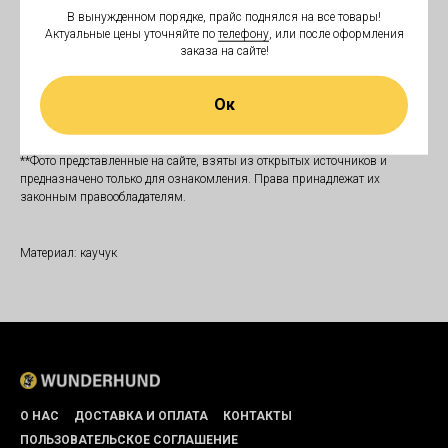
В вынужденном порядке, прайс поднялся на все товары!
Актуальные цены уточняйте по
телефону
, или после оформления
Мячи действительно прочные и прослужат вам и вашей собаке долгое
заказа на сайте!
время.
*Внешний вид и комплектация товара может незначительно отличаться
Ок
от указанного на рисунке, подробности уточняйте у операторов магазина.
Производитель сохраняет за собой право вносить поправки и изменять
характеристики изделия, не ухудшающие его потребительских свойств.
**Фото представленные на сайте, взяты из открытых источников и
предназначено только для ознакомления. Права принадлежат их
законным правообладателям.
Материал: каучук
О НАС
ДОСТАВКА И ОПЛАТА
КОНТАКТЫ
ПОЛЬЗОВАТЕЛЬСКОЕ СОГЛАШЕНИЕ