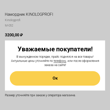
Намордник KINOLOGPROFI
Kinologprofi
M-052
3200,00
₽
Уважаемые покупатели!
В корзину
В вынужденном порядке, прайс поднялся на все товары!
Актуальные цены уточняйте по
телефону
, или после оформления
Сетка и металл
заказа на сайте!
Размер:
Ок
малинуа (длина 13,5 см, внутренний обхват прблизительно 28,5 см)
немецкая овчарка (длина 14 см, внутренний обхват приблизительно 31
см)
Размер уточняйте при заказе у оператора магазина.