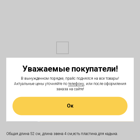
Wunderhund ошейник строгий с застежкой,
Уважаемые покупатели!
для собак до 40 кг
В вынужденном порядке, прайс поднялся на все товары!
Актуальные цены уточняйте по
телефону
, или после оформления
Wunderhund
заказа на сайте!
2 200
₽
Ок
В корзину
Общая длина 52 см, длина звена 4 см,есть пластина для кадыка.