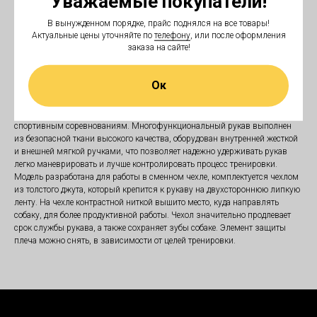
Уважаемые покупатели!
В вынужденном порядке, прайс поднялся на все товары!
В корзину
Актуальные цены уточняйте по
телефону
, или после оформления
заказа на сайте!
Многофункциональный рукав для профессиональных дрессировок
Ок
«Under training» обеспечивает защиту руки фигуранта от кисти до плеча.
Рукав применяют в развитии инстинктов атаки, обучении собаки
контролировать силу своих укусов, а также в подготовке питомца к
спортивным соревнованиям. Многофункциональный рукав выполнен
из безопасной ткани высокого качества, оборудован внутренней жесткой
и внешней мягкой ручками, что позволяет надежно удерживать рукав
легко маневрировать и лучше контролировать процесс тренировки.
Модель разработана для работы в сменном чехле, комплектуется чехлом
из толстого джута, который крепится к рукаву на двухстороннюю липкую
ленту. На чехле контрастной ниткой вышито место, куда направлять
собаку, для более продуктивной работы. Чехол значительно продлевает
срок службы рукава, а также сохраняет зубы собаке. Элемент защиты
плеча можно снять, в зависимости от целей тренировки.