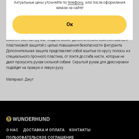
Скрытый рукав для дрессировки «Safety rst» применяют в атакующей
Актуальные цены уточняйте по
телефону
, или после оформления
подготовке служебных, сторожевых и военных собак всех возрастов.
заказа на сайте!
Скрытый рукав одевается под одежду, специально маскируется от собаки,
что бы обучение проходило в условиях максимально приближенных к
реальности. Изделие выполнено из прочного джута высокого качества,
Ок
материал легко чистится и абсолютно безвреден. Скрытый рукав надежно
крепится на руке при помощи двухсторонней липкой ленты, внутри
имеется жесткая ручка. Модель может дополнительно комплектоваться
пластиковой защитой с целью повышения безопасности фигуранта.
Дополнительная защита представляет собой вшитые по кругу полосы из
специального прочного пластика, от локтя до сгиба кисти, которые не
дают прокусить рукав сильной собаке. Скрытый рукав для дрессировки
подойдет на правую и левую руку.
Материал: Джут
О НАС
ДОСТАВКА И ОПЛАТА
КОНТАКТЫ
ПОЛЬЗОВАТЕЛЬСКОЕ СОГЛАШЕНИЕ