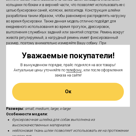
кольцами по бокам и в верхней части, что позволяет использовать ее с
целью буксировки саней, коляски, велосипеда. Конструкция шлейки
разработана таким образом, чтобы равномерно распределять нагрузку
во время буксировки. Также данная модель отлично подойдет для
ежедневного использования во время прогулок, дрессировок,
выполнения служебных заданий или занятий спортом. Ремень вокруг
живота регулируемый, а нагрудный ремень имеет фиксированный
размер, поэтому внимательно измеряйте Вашу собаку. При
необходимости можно снять ремень, который идет между передних лап у
Уважаемые покупатели!
собаки. Этот ремень позволяет расширить функционал шлейки для
буксировки. Чтобы иметь возможность корректировать поведение
В вынужденном порядке, прайс поднялся на все товары!
животного, буксировочная шлейка для собак оснащена также удобной
Актуальные цены уточняйте по
телефону
, или после оформления
ручкой на спине у собаки. Эта многоцелевая шлейка не боится воды, ее
заказа на сайте!
можно использовать практически в любую погоду и при необходимости
можно стирать в стиральной машине.
Материал:
нейлон
Ок
Цвет:
черный
Комплектация:
с ручкой.
Фурнитура:
хромированная сталь, пластик
Размеры:
small, medium, large, x-large
Особенности модели:
буксировочная шлейка для собак выполнена из
высококачественных материалов
нейлоновая ткань шлеи позволяет использовать ее на протяжении