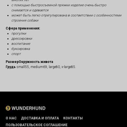
многих лет
с помощью быстросъемной пряжки изделие очень быстро
снимается и одевается
может быть легко отрегулирована в соответствии с особенностями
строения собаки
Сфера применения:
прогулки
дрессировки
воспитание
буксировка
спорт
РазмерОкружность живота
Грудь
small55, medium69, large80, x-large85.
О НАС
ДОСТАВКА И ОПЛАТА
КОНТАКТЫ
ПОЛЬЗОВАТЕЛЬСКОЕ СОГЛАШЕНИЕ