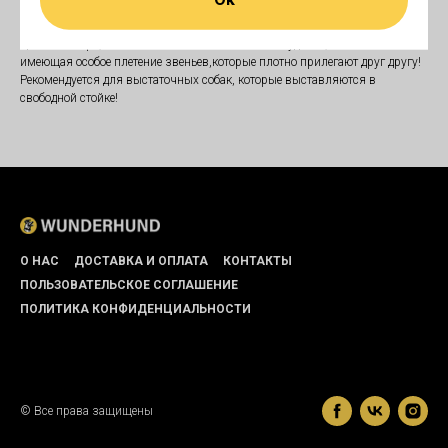
Размер: 4 мм * 40 см
Цепочка-кобра, это выставочная металлическая удавка,
имеющая особое плетение звеньев,которые плотно прилегают друг другу!
Рекомендуется для выстаточных собак, которые выставляются в
свободной стойке!
О НАС
ДОСТАВКА И ОПЛАТА
КОНТАКТЫ
ПОЛЬЗОВАТЕЛЬСКОЕ СОГЛАШЕНИЕ
ПОЛИТИКА КОНФИДЕНЦИАЛЬНОСТИ
© Все права защищены