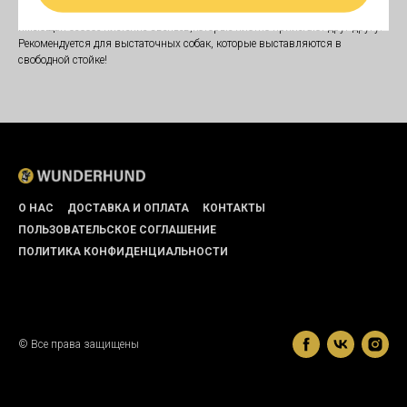
Цепочка-кобра, это выставочная металлическая удавка,
имеющая особое плетение звеньев,которые плотно прилегают друг другу!
Рекомендуется для выстаточных собак, которые выставляются в
свободной стойке!
О НАС
ДОСТАВКА И ОПЛАТА
КОНТАКТЫ
ПОЛЬЗОВАТЕЛЬСКОЕ СОГЛАШЕНИЕ
ПОЛИТИКА КОНФИДЕНЦИАЛЬНОСТИ
© Все права защищены